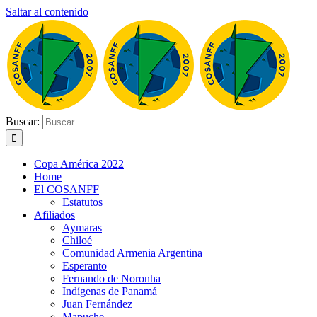
Saltar al contenido
Buscar:
Copa América 2022
Home
El COSANFF
Estatutos
Afiliados
Aymaras
Chiloé
Comunidad Armenia Argentina
Esperanto
Fernando de Noronha
Indígenas de Panamá
Juan Fernández
Mapuche