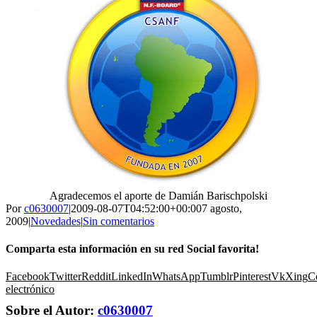
Agradecemos el aporte de Damián Barischpolski
Por
c0630007
|
2009-08-07T04:52:00+00:00
7 agosto,
2009
|
Novedades
|
Sin comentarios
Comparta esta información en su red Social favorita!
Facebook
Twitter
Reddit
LinkedIn
WhatsApp
Tumblr
Pinterest
Vk
Xing
C
electrónico
Sobre el Autor:
c0630007