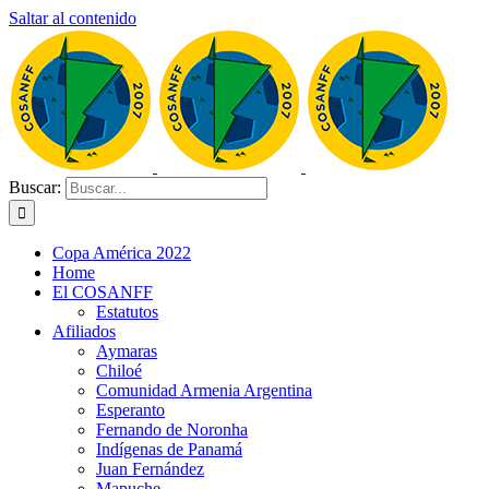
Saltar al contenido
Buscar:
Copa América 2022
Home
El COSANFF
Estatutos
Afiliados
Aymaras
Chiloé
Comunidad Armenia Argentina
Esperanto
Fernando de Noronha
Indígenas de Panamá
Juan Fernández
Mapuche