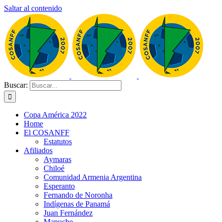
Saltar al contenido
Buscar:
Copa América 2022
Home
El COSANFF
Estatutos
Afiliados
Aymaras
Chiloé
Comunidad Armenia Argentina
Esperanto
Fernando de Noronha
Indígenas de Panamá
Juan Fernández
Mapuche