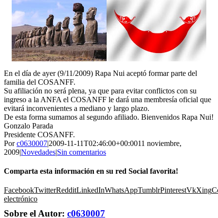
En el día de ayer (9/11/2009) Rapa Nui aceptó formar parte del
familia del COSANFF.
Su afiliación no será plena, ya que para evitar conflictos con su
ingreso a la ANFA el COSANFF le dará una membresía oficial que
evitará inconvenientes a mediano y largo plazo.
De esta forma sumamos al segundo afiliado. Bienvenidos Rapa Nui!
Gonzalo Parada
Presidente COSANFF.
Por
c0630007
|
2009-11-11T02:46:00+00:00
11 noviembre,
2009
|
Novedades
|
Sin comentarios
Comparta esta información en su red Social favorita!
Facebook
Twitter
Reddit
LinkedIn
WhatsApp
Tumblr
Pinterest
Vk
Xing
C
electrónico
Sobre el Autor:
c0630007