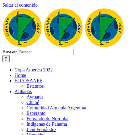
Saltar al contenido
Buscar:
Copa América 2022
Home
El COSANFF
Estatutos
Afiliados
Aymaras
Chiloé
Comunidad Armenia Argentina
Esperanto
Fernando de Noronha
Indígenas de Panamá
Juan Fernández
Mapuche