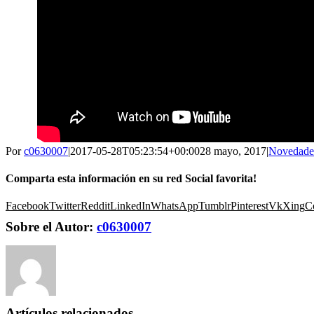
Por
c0630007
|
2017-05-28T05:23:54+00:00
28 mayo, 2017
|
Novedade
Comparta esta información en su red Social favorita!
Facebook
Twitter
Reddit
LinkedIn
WhatsApp
Tumblr
Pinterest
Vk
Xing
Co
Sobre el Autor:
c0630007
Artículos relacionados